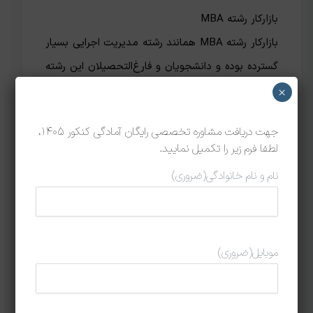
بازارکار رشته MBA
بازارکار رشته MBA همانند رشته مدیریت اجرایی بسیار
گسترده بوده و دانشجویان و فارغ‌التحصیلان این رشته
می‌توانند در جایگاه‌های شغلی متنوعی مانند تحلیل‌گر
×
سیستم‌های تجاری، تحلیل‌گر استراتژی کسب و کار،
جهت دریافت مشاوره تخصصی رایگان آمادگی کنکور 1405،
تحلیل‌گر توسعه اقتصادی، تحلیل‌گر لجستیک، تحلیل‌گر
لطفا فرم زیر را تکمیل نمایید.
داده، اقتصاددان پژوهشی، مدیر منابع انسانی، مدیر
نام و نام خانوادگی
(ضروری)
پروژه، مدیر عملیات، مدیر زنجیره تامین، مدیر
استراتژی، مدیر توسعه محصول، مدیر فروش، مدیر
تحقیق و توسعه، مدیر برنامه‌ریزی تقاضا، مدیر
موبایل
(ضروری)
تدارکات استراتژیک، مدیر لجستیک و توزیع، کارشناس
تامین منابع، برنامه‌ریز تولید و … مشغول به کار شوند.