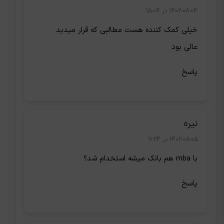
1402-08-04 در 15:04
خیلی کمک کننده هست مطالبی که قرار میدید
عالی بود
پاسخ
نیره
1402-08-05 در 11:24
با mba هم بانک میشه استخدام شد؟
پاسخ