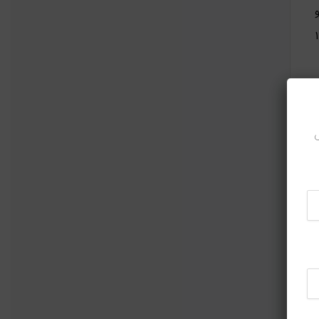
 و
ر کنکور MBA از سال 1387
میل
ح