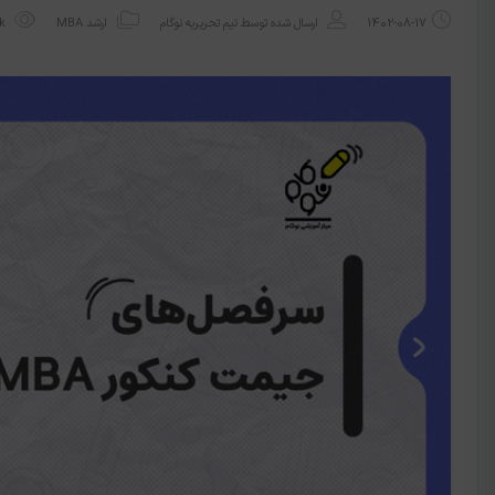
1402-08-17
ارسال شده توسط
تیم تحریریه نوگام
ارشد MBA
1.53k بازدید