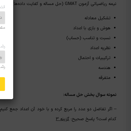
نیمه ریاضیاتی آزمون GMAT (حل مساله و کفایت داده‌ها) دارای 7 سرفصل است:
انت
تشکیل معادله
مقط
هوش و بازی با اعداد
نسبت و تناسب (حساب)
رشت
نظریه اعداد
ترکیبیات و احتمال
رشت
هندسه
متفرقه
نمونه سوال بخش حل مساله:
کدام است؟ پاسخ صحیح:
گزینه 3