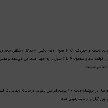
انواع سؤالات در بخش استدلال منطقی عبارتند از: تضعیف، تقویت، نتیجه و مفروضه که 4 عنوان مهم بخش استدلال منطقی محس
می‌شوند و همواره یک سوال از هر یک این عناوین در آزمون مطرح خواهد شد و معمولاً 4 تا 6 سوال را به خود اختصاص می‌دهد و ب
 منطقی هستند.
– به خاطر سرما و یخبندان شدید در هفته گذشته، قیمت یک کیلو پیاز در فروشگاه محله 40 درصد افزایش داشت، درحالیکه قیمت یک کی