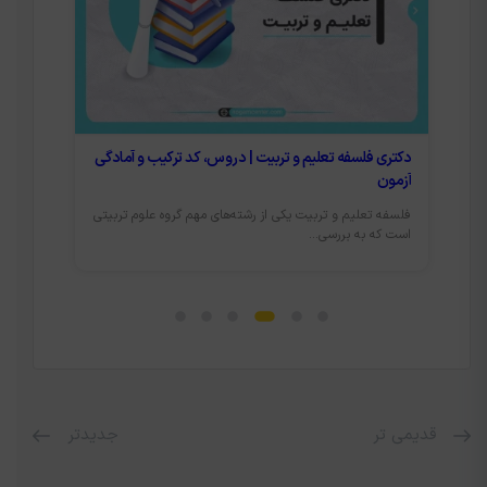
دگی
دروس دکتری مدیریت آموزشی + ضرایب آزمون
زیررش
یتی
رشته‌ مدیریت آموزشی یکی از رشته‌های گروه علوم تربیتی با کد
آشنایی
2141 در مقطع دکتری...
داوطلبا
قدیمی تر
جدیدتر