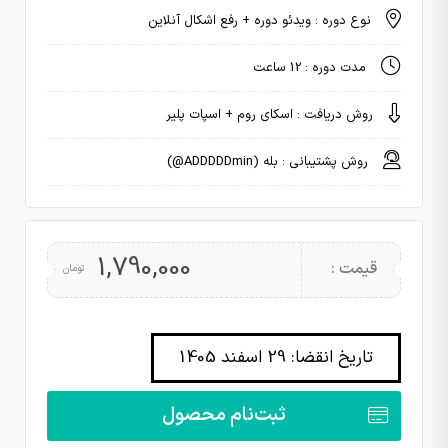
نوع دوره : ویدئو دوره + رفع اشکال آنلاین
مدت دوره : 12 ساعت
روش دریافت : اسکای روم + اسپات پلیر
روش پشتیبانی : بله (ADDDDDmin@)
1,790,000
قیمت :
تومان
تاریخ انقضا: 29 اسفند 1405
ثبت‌نام محصول