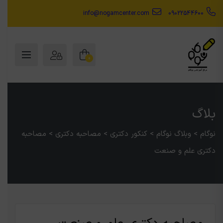
info@nogamcenter.com
09022544600
0
بلاگ
نوگام
>
وبلاگ نوگام
>
کنکور دکتری
>
مصاحبه دکتری
>
مصاحبه
دکتری علم و صنعت