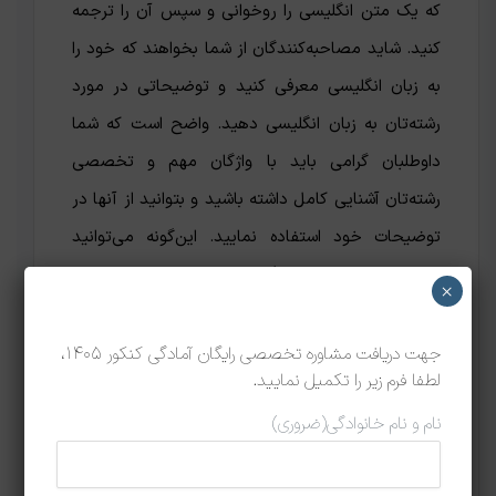
که یک متن انگلیسی را روخوانی و سپس آن را ترجمه
کنید. شاید مصاحبه‌کنندگان از شما بخواهند که خود را
به زبان انگلیسی معرفی کنید و توضیحاتی در مورد
رشته‌تان به زبان انگلیسی دهید. واضح است که شما
داوطلبان گرامی باید با واژگان مهم و تخصصی
رشته‌تان آشنایی کامل داشته باشید و بتوانید از آنها در
توضیحات خود استفاده نمایید. این‌گونه می‌توانید
میزان تسلط‌ خود بر انگلیسی و البته رشته‌تان را به
×
اساتید نشان دهید.
جهت دریافت مشاوره تخصصی رایگان آمادگی کنکور 1405،
معمولاً داوطلبان پایه زبان خوبی ندارند و نگران این
لطفا فرم زیر را تکمیل نمایید.
بخش از مصاحبه هستند. اما مجموعه نوگام به اطلاع
نام و نام خانوادگی
(ضروری)
شما دوستان گرامی می‌رساند که
کارگاه زبان انگلیسی
ویژه جلسه مصاحبه
به منظور تسلط داوطلب بر سوالات