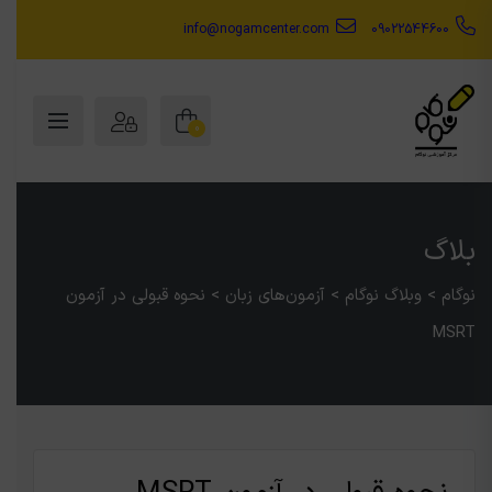
info@nogamcenter.com
09022544600
0
بلاگ
نوگام
>
وبلاگ نوگام
>
آزمون‌های زبان
>
نحوه قبولی در آزمون
MSRT