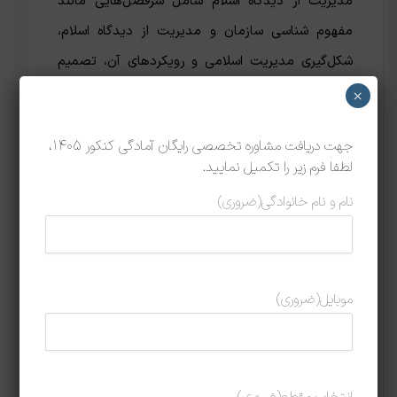
مدیریت از دیدگاه اسلام شامل سرفصل‌هایی مانند
مفهوم شناسی سازمان و مدیریت از دیدگاه اسلام،
شکل‌گیری مدیریت اسلامی و رویکردهای آن، تصمیم
گیری و سیاست گذاری در مدیریت اسلامی و… است.
×
دوره درس و تست ریاضی و آمار
جهت دریافت مشاوره تخصصی رایگان آمادگی کنکور 1405،
لطفا فرم زیر را تکمیل نمایید.
در مجموعه نوگام دوره‌های درس و تست ریاضی و آمار
به صورت جداگانه برگزار می‌شود. در دوره
درس و تست
نام و نام خانوادگی
(ضروری)
ریاضی ارشد مدیریت
، تمامی بخش‌های مختلف این
درس با داوطلب کار می‌شود تا او بتواند به صورت
کامل روی درسنامه مسلط شود و آمادگی کافی را برای
موبایل
(ضروری)
تست زنی و شرکت در کلاس نکته و تست ریاضی
مدیریت کسب نماید. دوره درس و تست آمار مدیریت
به منظور آشناسازی دانشجو با علم آمار نحوه به