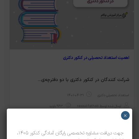
اهمیت استعداد تحصیلی در کنکور دکتری
شرکت کنندگان در کنکور دکتری با دو دفترچه‌ی…
استعداد تحصیلی دکتری
1401-04-31
ارسال شده توسط
rasoul-fathali
963 بازدید
×
جهت دریافت مشاوره تخصصی رایگان آمادگی کنکور 1405،
6
5
4
…
1