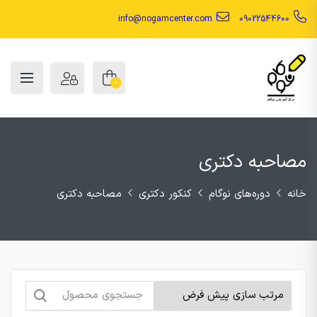
info@nogamcenter.com
09022544600
0
مصاحبه دکتری
خانه
دوره‌های نوگام
کنکور دکتری
مصاحبه دکتری
جستجو
برای: