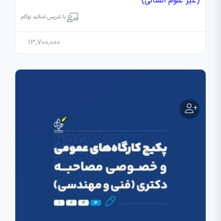
(غیر علوم انسانی)
با تدریس اساتید نوگام
13,700,000