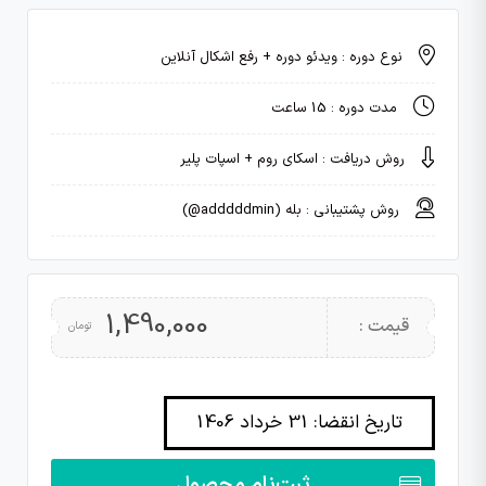
نوع دوره : ویدئو دوره + رفع اشکال آنلاین
مدت دوره : 15 ساعت
روش دریافت : اسکای روم + اسپات پلیر
روش پشتیبانی : بله (adddddmin@)
1,490,000
قیمت :
تومان
تاریخ انقضا: 31 خرداد 1406
ثبت‌نام محصول