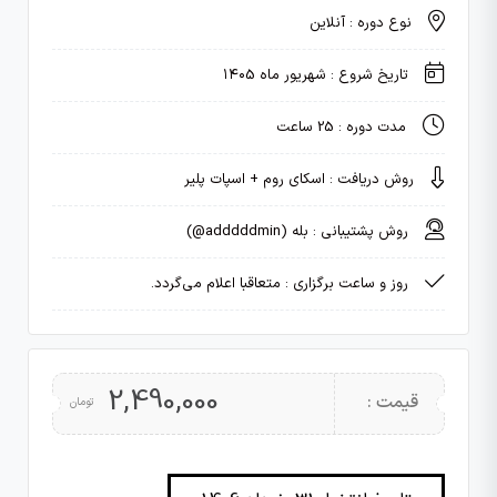
نوع دوره : آنلاین
تاریخ شروع : شهریور ماه ۱۴۰5
مدت دوره : 25 ساعت
روش دریافت : اسکای روم + اسپات پلیر
روش پشتیبانی : بله (adddddmin@)
روز و ساعت برگزاری :
متعاقبا اعلام می‌گردد.
2,490,000
قیمت :
تومان