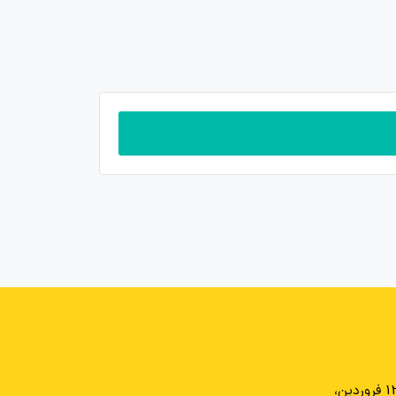
تهران، میدان انقلاب، خیابان 12 فروردین،