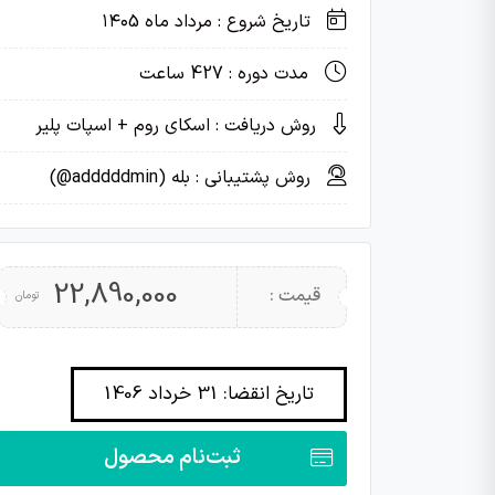
تاریخ شروع : مرداد ماه ۱۴۰5
مدت دوره : 427 ساعت
روش دریافت : اسکای روم + اسپات پلیر
روش پشتیبانی : بله (adddddmin@)
22,890,000
قیمت :
تومان
تاریخ انقضا: 31 خرداد 1406
ثبت‌نام محصول