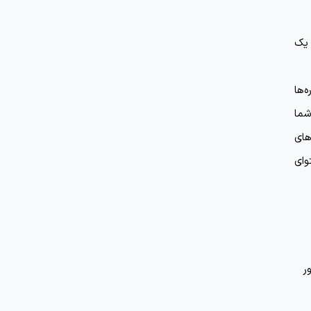
 یک
‌ها
شما
های
توای
ر