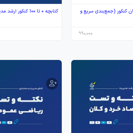
 TNT زبان کنکور (جمع‌بندی سریع و
کتابچه 0 تا 100 کنکور ارشد مدیریت
990,000