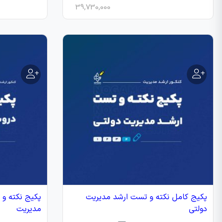
39,730,000
پکیج کامل نکته و تست ارشد مدیریت
پکیج نکته و
دولتی
مدیریت