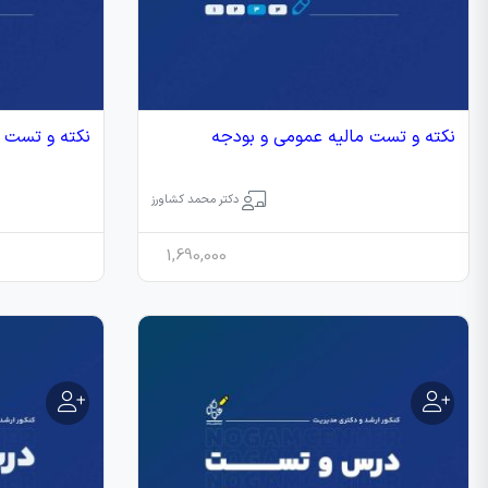
نکته و تست مالیه عمومی و بودجه
نکته و تست م
دکتر محمد کشاورز
1,690,000