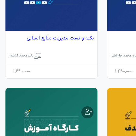
نکته و تست مدیریت منابع انسانی
ری محمد جان‌نثاری
دکتر محمد کشاورز
1,690,000
1,490,000