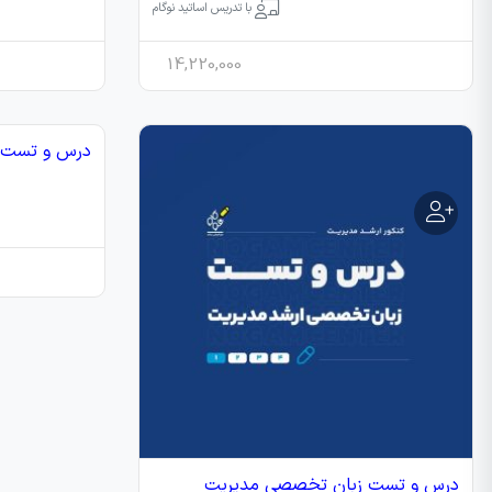
با تدریس اساتید نوگام
14,220,000
درس و تست فش
درس و تست زبان تخصصی مدیریت