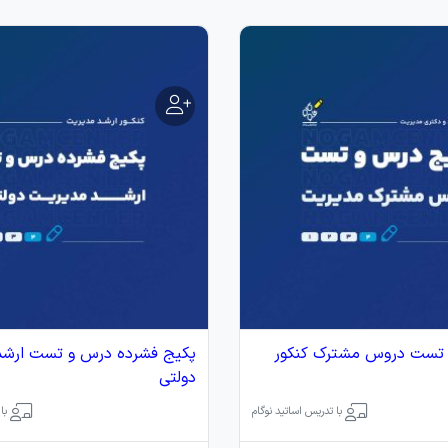
تست دروس مشترک کنکور
پکیج فشرده درس و تست ارشد
دولتی
با تدریس اساتید نوگام
با