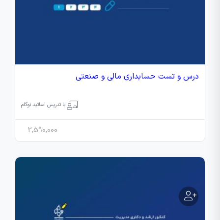
درس و تست حسابداری مالی و صنعتی
با تدریس اساتید نوگام
2,590,000