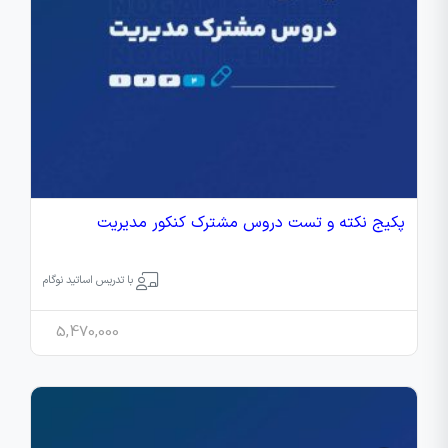
پکیج نکته و تست دروس مشترک کنکور مدیریت
با تدریس اساتید نوگام
5,470,000