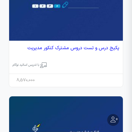
پکیج درس و تست دروس مشترک کنکور مدیریت
با تدریس اساتید نوگام
8,570,000