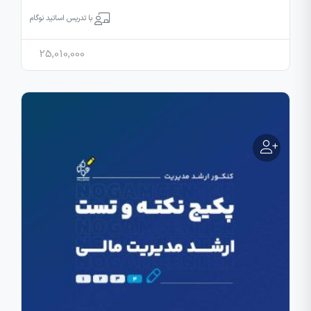
با تدریس اساتید نوگام
25,010,000