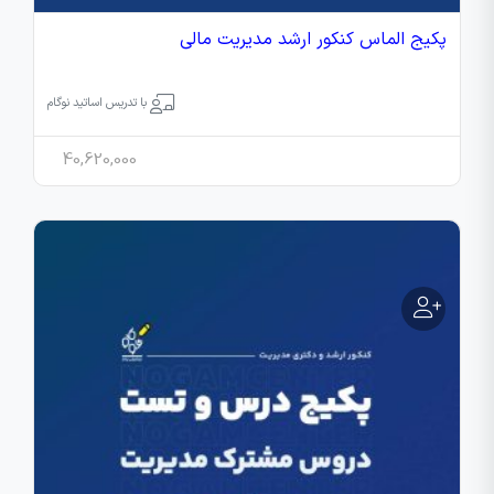
پکیج الماس کنکور ارشد مدیریت مالی
با تدریس اساتید نوگام
40,620,000