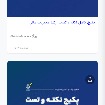
پکیج کامل نکته و تست ارشد مدیریت مالی
با تدریس اساتید نوگام
17,300,000